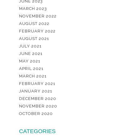
JUNE 2023
MARCH 2023
NOVEMBER 2022
AUGUST 2022
FEBRUARY 2022
AUGUST 2021
JULY 2021
JUNE 2021
MAY 2021
APRIL 2021
MARCH 2021
FEBRUARY 2021
JANUARY 2021
DECEMBER 2020
NOVEMBER 2020
OCTOBER 2020
CATEGORIES