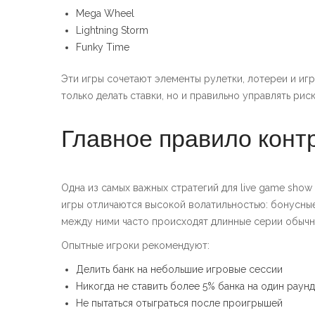
Mega Wheel
Lightning Storm
Funky Time
Эти игры сочетают элементы рулетки, лотереи и иг
только делать ставки, но и правильно управлять рис
Главное правило конт
Одна из самых важных стратегий для live game sho
игры отличаются высокой волатильностью: бонусны
между ними часто происходят длинные серии обычн
Опытные игроки рекомендуют:
Делить банк на небольшие игровые сессии
Никогда не ставить более 5% банка на один раунд
Не пытаться отыграться после проигрышей