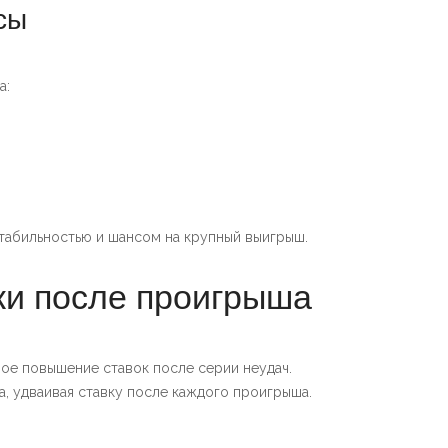
сы
а:
стабильностью и шансом на крупный выигрыш.
ки после проигрыша
ое повышение ставок после серии неудач.
, удваивая ставку после каждого проигрыша.