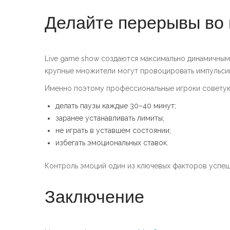
Делайте перерывы во 
Live game show создаются максимально динамичными
крупные множители могут провоцировать импульси
Именно поэтому профессиональные игроки советую
делать паузы каждые 30–40 минут;
заранее устанавливать лимиты;
не играть в уставшем состоянии;
избегать эмоциональных ставок.
Контроль эмоций один из ключевых факторов успеш
Заключение