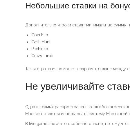
Небольшие ставки на бону
Дополнительно игроки ставят минимальные суммы н
Coin Flip
Cash Hunt
Pachinko
Crazy Time
Такая стратегия помогает сохранять баланс между 
Не увеличивайте став
Одна из самых распространённых ошибок агрессивн
Многие пытаются использовать систему Мартингейла
В live game show это особенно опасно, потому что: