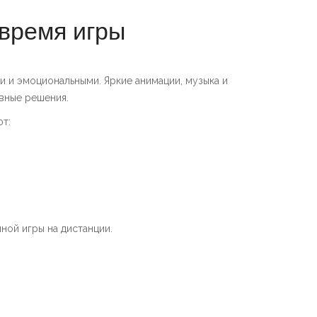
время игры
 и эмоциональными. Яркие анимации, музыка и
вные решения.
т:
ной игры на дистанции.