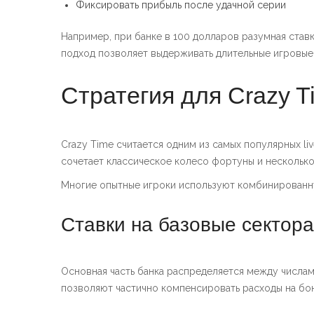
Фиксировать прибыль после удачной серии
Например, при банке в 100 долларов разумная ставк
подход позволяет выдерживать длительные игровые 
Стратегия для Crazy T
Crazy Time считается одним из самых популярных li
сочетает классическое колесо фортуны и нескольк
Многие опытные игроки используют комбинированн
Ставки на базовые сектора
Основная часть банка распределяется между числами 
позволяют частично компенсировать расходы на бон