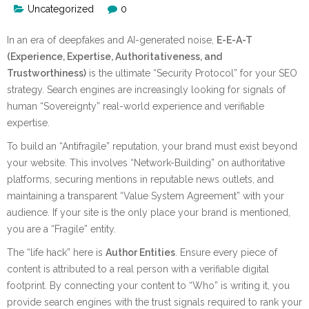
Uncategorized
0
In an era of deepfakes and AI-generated noise,
E-E-A-T
(Experience, Expertise, Authoritativeness, and
Trustworthiness)
is the ultimate “Security Protocol” for your SEO
strategy. Search engines are increasingly looking for signals of
human “Sovereignty” real-world experience and verifiable
expertise.
To build an “Antifragile” reputation, your brand must exist beyond
your website. This involves “Network-Building” on authoritative
platforms, securing mentions in reputable news outlets, and
maintaining a transparent “Value System Agreement” with your
audience. If your site is the only place your brand is mentioned,
you are a “Fragile” entity.
The “life hack” here is
Author Entities
. Ensure every piece of
content is attributed to a real person with a verifiable digital
footprint. By connecting your content to “Who” is writing it, you
provide search engines with the trust signals required to rank your