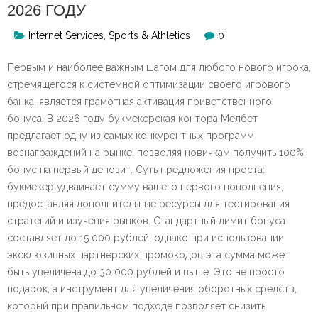
2026 ГОДУ
Internet Services
,
Sports & Athletics
0
Первым и наиболее важным шагом для любого нового игрока,
стремящегося к системной оптимизации своего игрового
банка, является грамотная активация приветственного
бонуса. В 2026 году букмекерская контора Мелбет
предлагает одну из самых конкурентных программ
вознаграждений на рынке, позволяя новичкам получить 100%
бонус на первый депозит. Суть предложения проста:
букмекер удваивает сумму вашего первого пополнения,
предоставляя дополнительные ресурсы для тестирования
стратегий и изучения рынков. Стандартный лимит бонуса
составляет до 15 000 рублей, однако при использовании
эксклюзивных партнерских промокодов эта сумма может
быть увеличена до 30 000 рублей и выше. Это не просто
подарок, а инструмент для увеличения оборотных средств,
который при правильном подходе позволяет снизить