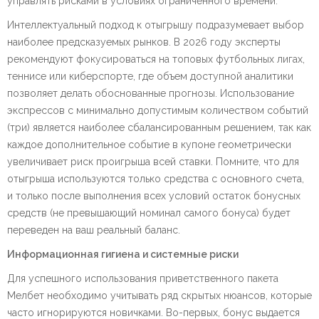
управлять рисками в условиях ограниченного времени.
Интеллектуальный подход к отыгрышу подразумевает выбор
наиболее предсказуемых рынков. В 2026 году эксперты
рекомендуют фокусироваться на топовых футбольных лигах,
теннисе или киберспорте, где объем доступной аналитики
позволяет делать обоснованные прогнозы. Использование
экспрессов с минимально допустимым количеством событий
(три) является наиболее сбалансированным решением, так как
каждое дополнительное событие в купоне геометрически
увеличивает риск проигрыша всей ставки. Помните, что для
отыгрыша используются только средства с основного счета,
и только после выполнения всех условий остаток бонусных
средств (не превышающий номинал самого бонуса) будет
переведен на ваш реальный баланс.
Информационная гигиена и системные риски
Для успешного использования приветственного пакета
Мелбет необходимо учитывать ряд скрытых нюансов, которые
часто игнорируются новичками. Во-первых, бонус выдается