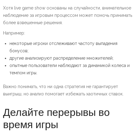
Хотя live game show основаны на случайности, внимательное
наблюдение за игровым процессом может помочь принимать
более взвешенные решения.
Например:
некоторые игроки отслеживают частоту выпадения
бонусов;
другие анализируют распределение множителей;
опытные пользователи наблюдают за динамикой колеса и
темпом игры.
Важно понимать, что ни одна стратегия не гарантирует
выигрыш, но анализ помогает избежать хаотичных ставок.
Делайте перерывы во
время игры