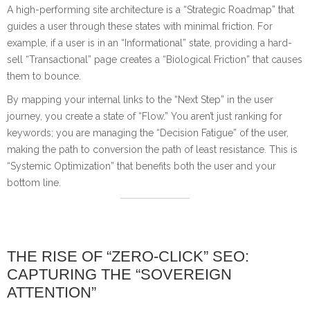
A high-performing site architecture is a “Strategic Roadmap” that
guides a user through these states with minimal friction. For
example, if a user is in an “Informational” state, providing a hard-
sell “Transactional” page creates a “Biological Friction” that causes
them to bounce.
By mapping your internal links to the “Next Step” in the user
journey, you create a state of “Flow.” You aren’t just ranking for
keywords; you are managing the “Decision Fatigue” of the user,
making the path to conversion the path of least resistance. This is
“Systemic Optimization” that benefits both the user and your
bottom line.
THE RISE OF “ZERO-CLICK” SEO:
CAPTURING THE “SOVEREIGN
ATTENTION”