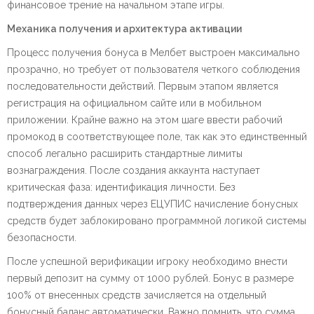
финансовое трение на начальном этапе игры.
Механика получения и архитектура активации
Процесс получения бонуса в Мелбет выстроен максимально
прозрачно, но требует от пользователя четкого соблюдения
последовательности действий. Первым этапом является
регистрация на официальном сайте или в мобильном
приложении. Крайне важно на этом шаге ввести рабочий
промокод в соответствующее поле, так как это единственный
способ легально расширить стандартные лимиты
вознаграждения. После создания аккаунта наступает
критическая фаза: идентификация личности. Без
подтверждения данных через ЕЦУПИС начисление бонусных
средств будет заблокировано программной логикой системы
безопасности.
После успешной верификации игроку необходимо внести
первый депозит на сумму от 1000 рублей. Бонус в размере
100% от внесенных средств зачисляется на отдельный
бонусный баланс автоматически. Важно помнить, что сумма