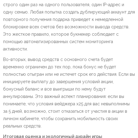
строго один раз на одного пользователя, один IP-адрес и
одну семью. Любая попытка создать дублирующий аккаунт для
повторного получения подарка приведет к немедленной
блокировке всех счетов без возможности вывода средств.
Это жесткое правило, которое букмекер соблюдает с
помощью автоматизированных систем мониторинга
активности.
Во-вторых, вывод средств с основного счета будет
временно ограничен до тех пор, пока бонус не будет
полностью отыгран или не истечет срок его действия. Если вы
инициируете выплату до завершения условий акции,
бонусный баланс и все выигрыши по нему будут
аннулированы. Это важный аспект планирования: если вы
понимаете, что условия вейджера х25 для вас невыполнимы
за 5 дней, возможно, стоит отказаться от участия в акции в
личном кабинете, чтобы сохранить мобильность своих
реальных средств.
Итоговая оценка и экологичный дизайн игры