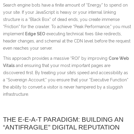
Search engine bots have a finite amount of “Energy” to spend on
your site. If your JavaScript is heavy or your internal linking
structure is a “Black Box” of dead ends, you create immense
“Friction” for the crawler. To achieve “Peak Performance,” you must
implement
Edge SEO
executing technical fixes (like redirects,
header changes, and schema) at the CDN level before the request
even reaches your server.
This approach provides a massive “ROI” by improving
Core Web
Vitals
and ensuring that your most important pages are
discovered first. By treating your site’s speed and accessibility as
a “Sovereign Account,” you ensure that your “Executive Function”
the ability to convert a visitor is never hampered by a sluggish
infrastructure.
THE E-E-A-T PARADIGM: BUILDING AN
“ANTIFRAGILE” DIGITAL REPUTATION