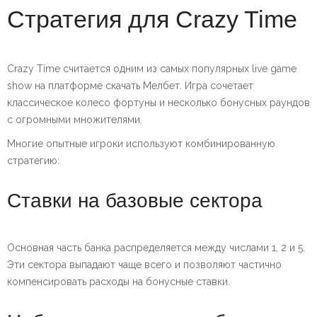
Стратегия для Crazy Time
Crazy Time считается одним из самых популярных live game
show на платформе скачать Мелбет. Игра сочетает
классическое колесо фортуны и несколько бонусных раундов
с огромными множителями.
Многие опытные игроки используют комбинированную
стратегию:
Ставки на базовые сектора
Основная часть банка распределяется между числами 1, 2 и 5.
Эти сектора выпадают чаще всего и позволяют частично
компенсировать расходы на бонусные ставки.