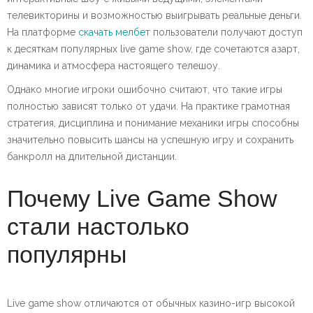
телевикторины и возможностью выигрывать реальные деньги.
На платформе
скачать мелбет
пользователи получают доступ
к десяткам популярных live game show, где сочетаются азарт,
динамика и атмосфера настоящего телешоу.
Однако многие игроки ошибочно считают, что такие игры
полностью зависят только от удачи. На практике грамотная
стратегия, дисциплина и понимание механики игры способны
значительно повысить шансы на успешную игру и сохранить
банкролл на длительной дистанции.
Почему Live Game Show
стали настолько
популярны
Live game show отличаются от обычных казино-игр высокой