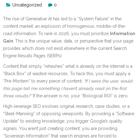
Uncategorized
0
The rise of Generative AI has led to a “System Failure” in the
content market: an explosion of homogenous, middle-of-the-
road information. To rank in 2026, you must prioritize
Information
Gain
. This is the unique value, data, or perspective that your page
provides which does not exist elsewhere in the current Search
Engine Results Pages (SERPs).
Content that simply “rehashes” what is already on the internet is a
“Black Box” of wasted resources. To hack this, you must apply a
“Pre-Mortem” to every piece of content:
“If I were the user, would
this page tell me something I haven’t already read on the first
three results?”
If the answer is no, your “Biological ROI” is zero.
High-leverage SEO involves original research, case studies, or a
“Steel-Manning” of opposing viewpoints. By providing a “Software
Update” to existing knowledge, you trigger Google’s quality
signals. You aren’t just creating content; you are providing
“Sovereign Information” that search engines are forced to