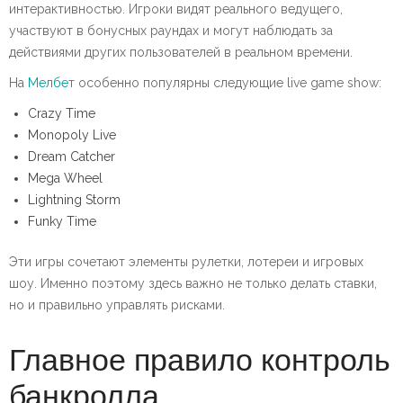
интерактивностью. Игроки видят реального ведущего,
участвуют в бонусных раундах и могут наблюдать за
действиями других пользователей в реальном времени.
На
Мелбет
особенно популярны следующие live game show:
Crazy Time
Monopoly Live
Dream Catcher
Mega Wheel
Lightning Storm
Funky Time
Эти игры сочетают элементы рулетки, лотереи и игровых
шоу. Именно поэтому здесь важно не только делать ставки,
но и правильно управлять рисками.
Главное правило контроль
банкролла